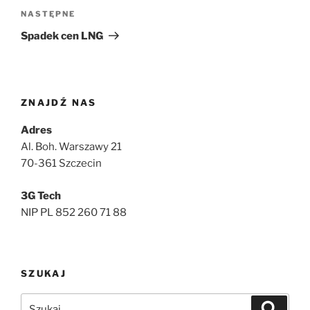
Następny
NASTĘPNE
wpis
Spadek cen LNG
ZNAJDŹ NAS
Adres
Al. Boh. Warszawy 21
70-361 Szczecin
3G Tech
NIP PL 852 260 71 88
SZUKAJ
Szukaj:
Szukaj