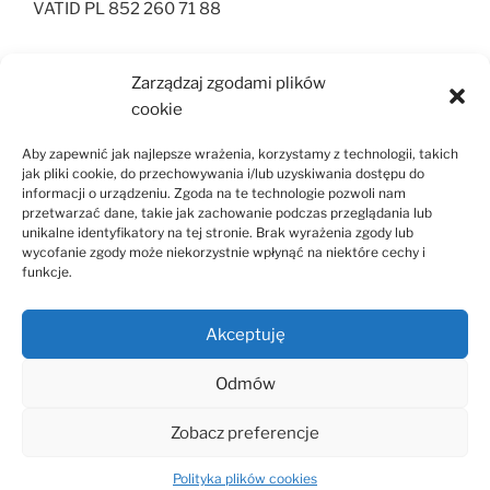
VATID PL 852 260 71 88
Zarządzaj zgodami plików
DISCLAIMERS
cookie
Privacy and settings
Aby zapewnić jak najlepsze wrażenia, korzystamy z technologii, takich
jak pliki cookie, do przechowywania i/lub uzyskiwania dostępu do
informacji o urządzeniu. Zgoda na te technologie pozwoli nam
przetwarzać dane, takie jak zachowanie podczas przeglądania lub
unikalne identyfikatory na tej stronie. Brak wyrażenia zgody lub
SEARCH
wycofanie zgody może niekorzystnie wpłynąć na niektóre cechy i
funkcje.
Szukaj:
Szukaj
Akceptuję
Odmów
LinkedIn
Email
Polityka
Zobacz preferencje
plików
cookies
Polityka plików cookies