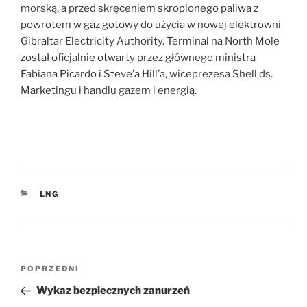
morską, a przed skręceniem skroplonego paliwa z
powrotem w gaz gotowy do użycia w nowej elektrowni
Gibraltar Electricity Authority. Terminal na North Mole
został oficjalnie otwarty przez głównego ministra
Fabiana Picardo i Steve’a Hill’a, wiceprezesa Shell ds.
Marketingu i handlu gazem i energią.
KATEGORIE
LNG
Nawigacja
Poprzedni
POPRZEDNI
wpisu
wpis
Wykaz bezpiecznych zanurzeń