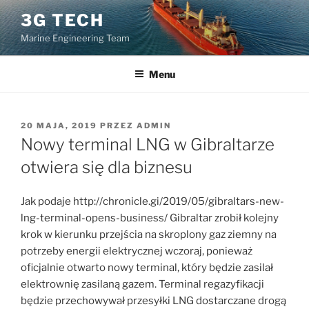
Przejdź
3G TECH
do
Marine Engineering Team
treści
Menu
OPUBLIKOWANE
20 MAJA, 2019
PRZEZ
ADMIN
W
Nowy terminal LNG w Gibraltarze
otwiera się dla biznesu
Jak podaje http://chronicle.gi/2019/05/gibraltars-new-
lng-terminal-opens-business/
Gibraltar zrobił kolejny
krok w kierunku przejścia na skroplony gaz ziemny na
potrzeby energii elektrycznej wczoraj, ponieważ
oficjalnie otwarto nowy terminal, który będzie zasilał
elektrownię zasilaną gazem. Terminal regazyfikacji
będzie przechowywał przesyłki LNG dostarczane drogą