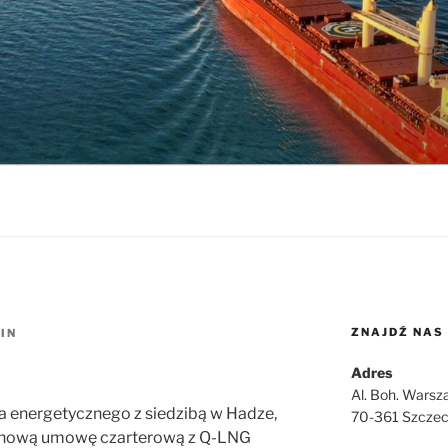
ZNAJDŹ NAS
IN
Adres
Al. Boh. Warsz
nta energetycznego z siedzibą w Hadze,
70-361 Szczec
rminową umowę czarterową z Q-LNG