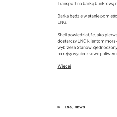
Transport na barkę bunkrową n
Barka będzie w stanie pomieś
LNG.
Shell powiedział, że jako pie
dostarczy LNG klientom mors
wybrzeża Stanów Zjednoczony
na rejsy wycieczkowe paliwem
Więcej
KATEGORIE
LNG
,
NEWS