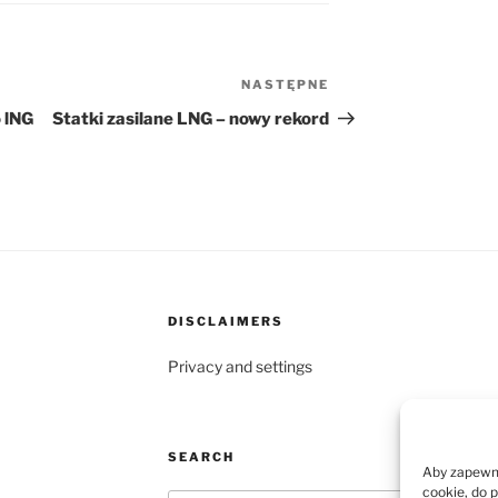
NASTĘPNE
Następny
wpis
 lNG
Statki zasilane LNG – nowy rekord
DISCLAIMERS
Privacy and settings
SEARCH
Aby zapewnić
cookie, do 