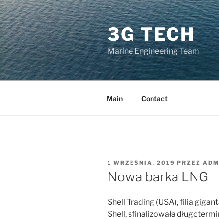
Przejdź
do
3G TECH
treści
Marine Engineering Team
Main
Contact
OPUBLIKOWANE
1 WRZEŚNIA, 2019
PRZEZ
ADM
W
Nowa barka LNG
Shell Trading (USA), filia giga
Shell, sfinalizowała długote