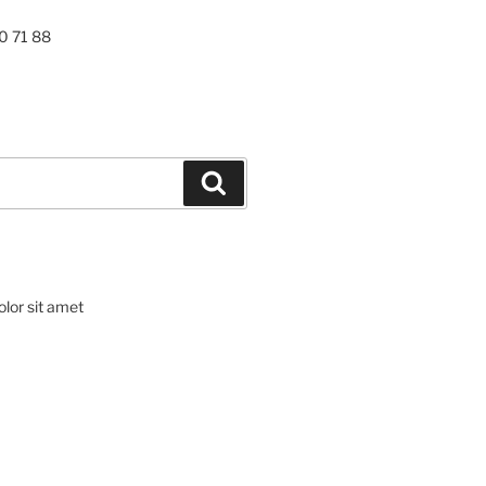
0 71 88
Szukaj
lor sit amet