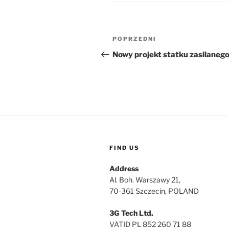
Nawigacja
Poprzedni
POPRZEDNI
wpisu
wpis
Nowy projekt statku zasilanego
FIND US
Address
Al. Boh. Warszawy 21,
70-361 Szczecin, POLAND
3G Tech Ltd.
VATID PL 852 260 71 88