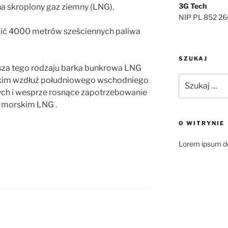
3G Tech
a skroplony gaz ziemny (LNG).
NIP PL 852 26
cić 4000 metrów sześciennych paliwa
SZUKAJ
rwsza tego rodzaju barka bunkrowa LNG
Szukaj:
kim wzdłuż południowego wschodniego
ch i wesprze rosnące zapotrzebowanie
 morskim LNG .
O WITRYNIE
Lorem ipsum do