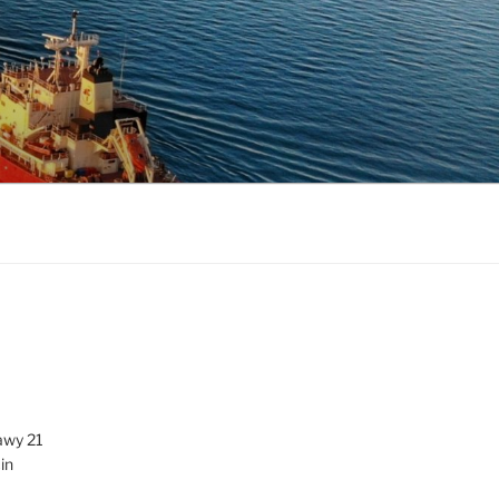
awy 21
in